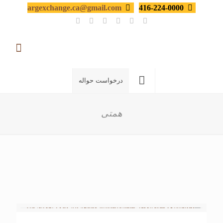
argexchange.ca@gmail.com
416-224-0000
درخواست حواله
همتی