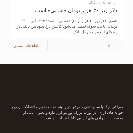
فوریه 1, 2021
دلار زیر ۲۰ هزار تومان «شدنی» است
همتی: دلار زیر ۲۰ هزار تومان «شدنی» است/ حذف ارز ۴۲۰۰
تومانی باعث شوک قیمتی می‌شود/کاهش نرخ سود بین بانکی در
روزهای آینده رئیس کل بانک
[…]
0
اطلاعات بیشتر
صرافی ارگ با سالها تجربه موفق در زمینه خدمات نقل و انتقالات ارزی و
حواله های ارزی، در نورث یورک تورنتو قرار دارد و بعنوان یکی از
معتبرترین صرافی های ایرانی کانادا شناخته میشود.