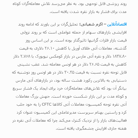
روند ریزشی قابل توجهی بود. به نظر می‌رسد تلاش معامله‌گران کوتاه
مدت برای فشار به بازار نقره شدت یافته است.
اقتصادآنلاین
– اکرم شعبانی؛
تحلیل‌گران بر این باورند که ادامه روند
افزایشی بازارهای سهام از جمله عواملی است که بر روند نزولی
قیمت بازار فلزات گرانبها تاثیرگذار بوده است. بر این اساس روز
گذشته، معاملات آتی طلای آوریل با کاهش ۲۶.۱۰ دلاری به قیمت
۱۸۳۷.۸۰ دلار و نقره آتی مارس در بازار کومکس نیویورک با ۲.۷۶۸ دلار
کاهش به قیمت ۲۶.۶۵ دلار در هر اونس معامله شد. عقب نشینی
قابل توجه نقره نسبت به قیمت ۳۰.۳۵ دلار در هر اونس روز دوشنبه که
دستیابی به بالاترین رکورد هشت ساله بود، در بازارهای آتی مارس
بیانگر آن بود که تلاش‌های معامله‌گران خرد برای ایجاد یک فشار سریع
و کوتاه مدت بر این بازار شکست خورده است. جهش بزرگ معاملات
آتی نقره توجه کمیسیون معاملات آتی کالاها CFTC را به خود جلب
کرد و راستین بهنام سرپرست مدیرعاملی این کمیسیون عنوان کرد
فعالیت‌های بازار را از نزدیک کنترل می‌کند چرا که معاملات آتی نقره در
هفته جاری افزایش چشمگیری یافته است.