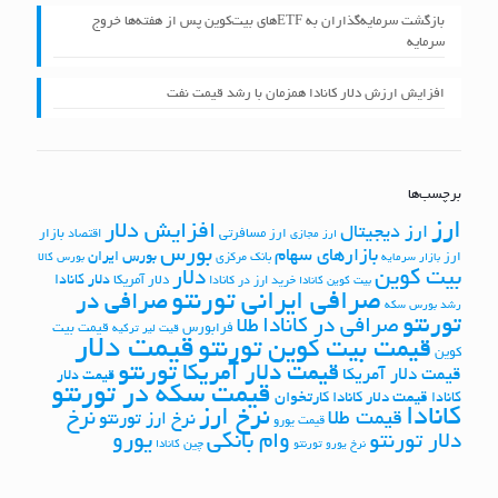
بازگشت سرمایه‌گذاران به ETFهای بیت‌کوین پس از هفته‌ها خروج
سرمایه
افزایش ارزش دلار کانادا همزمان با رشد قیمت نفت
برچسب‌ها
ارز
افزایش دلار
ارز دیجیتال
ارز مسافرتی
بازار
اقتصاد
ارز مجازی
بورس
بازارهای سهام
بورس ایران
ارز
بانک مرکزی
بازار سرمایه
بورس کالا
بیت کوین
دلار
دلار کانادا
دلار آمریکا
خرید ارز در کانادا
بیت کوین کانادا
صرافی ایرانی تورنتو
صرافی در
رشد بورس
سکه
تورنتو
صرافی در کانادا
طلا
فرابورس
قیمت بیت
قیت لیر ترکیه
قیمت دلار
قیمت بیت کوین تورنتو
کوین
قیمت دلار آمریکا تورنتو
قیمت دلار آمریکا
قیمت دلار
قیمت سکه در تورنتو
کانادا
قیمت دلار کانادا کارتخوان
کانادا
نرخ ارز
نرخ
قیمت طلا
نرخ ارز تورنتو
قیمت یورو
وام بانکی
یورو
دلار تورنتو
چین
نرخ یورو تورنتو
کانادا