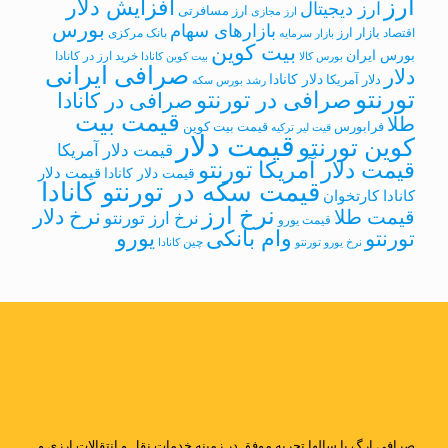
ارز
افزایش دلار
ارز دیجیتال
ارز مسافرتی
ارز مجازی
بورس
بازارهای سهام
بازار ارز
اقتصاد
بانک مرکزی
بازار سرمایه
بیت کوین
بورس ایران
خرید ارز در کانادا
بورس کالا
بیت کوین کانادا
صرافی ایرانی
دلار
دلار کانادا
دلار آمریکا
رشد بورس
سکه
تورنتو
صرافی در تورنتو
صرافی در کانادا
قیمت بیت
طلا
فرابورس
قیمت بیت کوین
قیت لیر ترکیه
قیمت دلار
کوین تورنتو
قیمت دلار آمریکا
قیمت دلار آمریکا تورنتو
قیمت دلار
قیمت دلار کانادا
قیمت سکه در تورنتو کانادا
کانادا کارتخوان
نرخ ارز
نرخ دلار
قیمت طلا
نرخ ارز تورنتو
قیمت یورو
وام بانکی
یورو
تورنتو
چین
نرخ یورو تورنتو
کانادا
صرافی ارگ با سالها تجربه موفق در زمینه خدمات نقل و انتقالات ارزی و