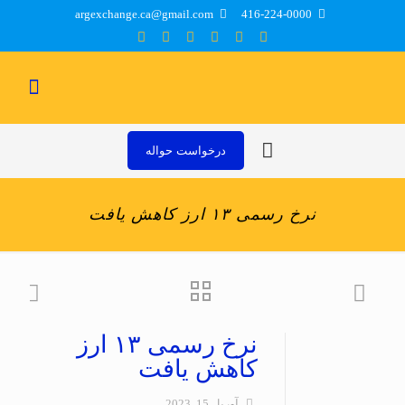
argexchange.ca@gmail.com
416-224-0000
درخواست حواله
نرخ رسمی ۱۳ ارز کاهش یافت
نرخ رسمی ۱۳ ارز
کاهش یافت
آوریل 15, 2023