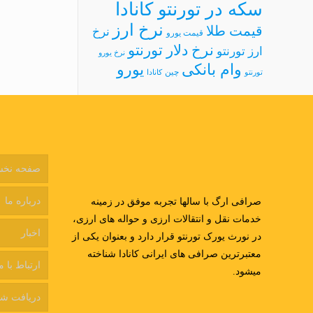
سکه در تورنتو کانادا
نرخ ارز
قیمت طلا
نرخ
قیمت یورو
نرخ دلار تورنتو
ارز تورنتو
نرخ یورو
وام بانکی
یورو
چین
تورنتو
کانادا
صفحه نخ
درباره ما
صرافی ارگ با سالها تجربه موفق در زمینه
خدمات نقل و انتقالات ارزی و حواله های ارزی،
اخبار
در نورث یورک تورنتو قرار دارد و بعنوان یکی از
معتبرترین صرافی های ایرانی کانادا شناخته
ارتباط با م
میشود.
دریافت شم