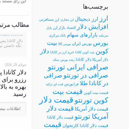
این رأی مستند به بند 1 ماده 12 و ماده 88 قانون دیوان عدالت اداری صادر و طبق ماده 93 همین قانون، برای تمامی 
برچسب‌ها
ارز
ارز دیجیتال
ارز مسافرتی
ارز مجازی
مطالب مرتب
افزایش دلار
بازار ارز
اقتصاد
بازار
بازارهای سهام
بانک مرکزی
سرمایه
دلار کانادا پ
بیت
بورس
بورس ایران
بورس کالا
کوین
دلار
خرید ارز در کانادا
بیت کوین کانادا
دلار کانادا
دلار آمریکا
رشد بورس
سکه
جولای 29, 2026
صرافی ایرانی تورنتو
دلار کانادا
صرافی در تورنتو
صرافی
رزرو برای 
در کانادا
طلا
فرابورس
قیت لیر ترکیه
قیمت بیت
قیمت بیت کوین
رسید
قیمت دلار
کوین تورنتو
قیمت دلار
قیمت دلار آمریکا
اطلاعات بیشت
آمریکا تورنتو
قیمت دلار کانادا
قیمت
قیمت دلار کانادا کارتخوان