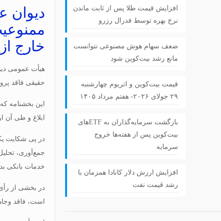
افزایش قیمت طلا پس از ثابت ماندن
دیوان عد
نرخ بهره توسط فدرال رزرو
ممنوعیت
خارج از 
ضعف سهام هوش مصنوعی نتوانست
مانع رشد بیت‌کوین شود
هیأت عمومی دیوا
حقیقی فاقد پروند
قیمت بیت‌کوین و اتریوم چهارشنبه
۲۹ جولای ۲۰۲۶- هفتم مرداد ۱۴۰۵
ابلاغ و طی آن ارائه خدمات کارت به کارت بیش ا
بازگشت سرمایه‌گذاران به ETFهای
بیت‌کوین پس از هفته‌ها خروج
در پی شکایت یکی
سرمایه
خدمات بانکی بدو
افزایش ارزش دلار کانادا همزمان با
رشد قیمت نفت
در بخشی از رأی
است، فاقد وجاهت