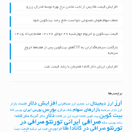
افزایش قیمت طلا پس از ثابت ماندن نرخ بهره توسط فدرال رزرو
ضعف سهام هوش مصنوعی نتوانست مانع رشد بیت‌کوین شود
قیمت بیت‌کوین و اتریوم چهارشنبه ۲۹ جولای ۲۰۲۶- هفتم مرداد ۱۴۰۵
بازگشت سرمایه‌گذاران به ETFهای بیت‌کوین پس از هفته‌ها خروج
سرمایه
افزایش ارزش دلار کانادا همزمان با رشد قیمت نفت
برچسب‌ها
ارز
افزایش دلار
ارز دیجیتال
ارز مسافرتی
بازار
اقتصاد
ارز مجازی
بورس
بازارهای سهام
بورس ایران
ارز
بانک مرکزی
بازار سرمایه
بورس کالا
بیت کوین
دلار
دلار کانادا
دلار آمریکا
خرید ارز در کانادا
بیت کوین کانادا
صرافی ایرانی تورنتو
صرافی در
رشد بورس
سکه
تورنتو
صرافی در کانادا
طلا
فرابورس
قیمت بیت
قیت لیر ترکیه