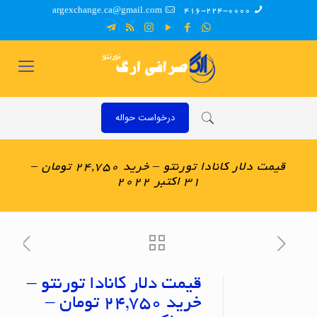
argexchange.ca@gmail.com
416-224-0000
درخواست حواله
قیمت دلار کانادا تورنتو – خرید 24,750 تومان –
31 اکتبر 2022
قیمت دلار کانادا تورنتو –
خرید 24,750 تومان –