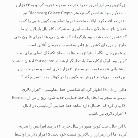
بزرگترین رمز
ارز
امروز حدود ۷درصد سقوط تجربه کرد و به ۳۳هزار و
۱۰۰دلار رسید. شاخص گسترده‌تر Bloomberg Galaxy Crypto نیز
۱۰درصد افت کرد. ایالات متحده تقریبا تمام بیت کوین هایی را که به
عنوان باج به عاملان حمله سایبری به شرکت کلونیال پایپلاین در ماه
گذشته پرداخت شده بود بازگرداند که نشان می‌دهد اجرای قانون حتی
خارج از مرزهای کشور نیز قادر به تعقیب مجرمان آنلاین است.
در همین حال، نگاه استراتژیست‌ها به سطح تکنیکال اصلی برای بیت
کوین بود. ایپک ازکاردسکایا، تحلیلگر ارشد در Swissquote اذعان داشت:
“پشتیبانی عمده قیمت در سطح ۳۰هزار دلاری است و سقوط به زیر
این قیمت می‌تواند فروش بیت‌کوین را در کوتاه مدت تسریع کند.”
هالی از Oanda اظهار کرد که شکستن خط مقاومتی ۳۰هزار دلاری
می‌تواند منجر به ایجاد یک خط حمایتی جدید شود. ریچ راس از Evercore
ISI بیان کرد که احتمال دارد شاهد خط حمایتی آزمایشی در کانال
۲۹هزار دلاری نیز باشیم.
با این حال، بیت کوین هنوز در سال جاری ۱۴درصد افزایش را تجربه
کرده اما این رمزارز از بالاترین قیمت خود یعنی ۶۵هزار دلار در اواسط