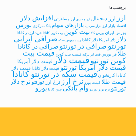
برچسب‌ها
ارز
افزایش دلار
ارز دیجیتال
ارز مسافرتی
ارز مجازی
بورس
بازارهای سهام
بازار ارز
اقتصاد
بانک مرکزی
بازار سرمایه
بیت کوین
بورس ایران
خرید ارز در کانادا
بورس کالا
بیت کوین کانادا
صرافی ایرانی
دلار
دلار کانادا
دلار آمریکا
رشد بورس
سکه
تورنتو
صرافی در تورنتو
صرافی در کانادا
قیمت بیت
طلا
فرابورس
قیمت بیت کوین
قیت لیر ترکیه
قیمت دلار
کوین تورنتو
قیمت دلار آمریکا
قیمت دلار آمریکا تورنتو
قیمت دلار
قیمت دلار کانادا
قیمت سکه در تورنتو کانادا
کانادا کارتخوان
نرخ ارز
نرخ دلار
قیمت طلا
نرخ ارز تورنتو
قیمت یورو
وام بانکی
یورو
تورنتو
چین
نرخ یورو تورنتو
کانادا