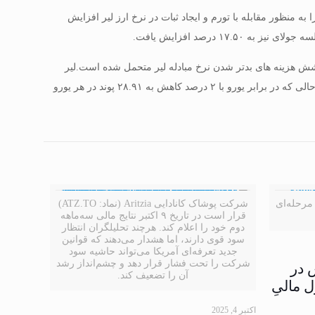
به منظور مقابله با تورم و ایجاد ثبات در نرخ ارز لیر افزایش
رکیه طی دو ماه گذشته بالغ بر 11 میلیارد دلار برای پوشش هزینه های بدتر شدن نرخ مبادله لیر متحمل شده است.لیر
ترکیه اکنون در برابر دلار آمریکا با ۲.۱۰ درصد کاهش به ۲۶.۶۷ لیر در هر دلار رسیده است. در حالی که در برابر یورو با ۲ درصد کاهش به ۲۸.۹۱ پوند در هر یورو
مرحله‌ای
شرکت پوشاک کانادایی Aritzia (نماد: ATZ.TO)
قرار است در تاریخ ۹ اکتبر نتایج مالی سه‌ماهه
دوم خود را اعلام کند. هرچند تحلیلگران انتظار
سود قوی دارند، اما هشدار می‌دهند که قوانین
جدید تعرفه‌ای آمریکا می‌تواند حاشیه سود
شرکت را تحت فشار قرار دهد و چشم‌انداز رشد
 در
آن را تضعیف کند.
ل مالیِ
اکتبر 4, 2025