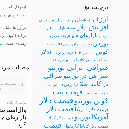
برچسب‌ها
اردوغان اما در ا
دهد. نرخ بهره در آخرین جلسه ژوئن از ۸.۵۰ درصد به ۰
ارز
ارز دیجیتال
ارز مسافرتی
ارز مجازی
افزایش دلار
بازار ارز
اقتصاد
بازار
بازارهای سهام
بانک مرکزی
سرمایه
بیت
بورس
رسیده است.
منب
بورس ایران
بورس کالا
کوین
دلار
خرید ارز در کانادا
بیت کوین کانادا
دلار کانادا
دلار آمریکا
رشد بورس
سکه
صرافی ایرانی تورنتو
مطالب مرتب
صرافی در تورنتو
صرافی
در کانادا
طلا
وال‌استریت می
فرابورس
قیت لیر ترکیه
ر
قیمت بیت
قیمت بیت کوین
قیمت دلار
کوین تورنتو
نوامبر 3, 2025
قیمت دلار
وال‌استریت
قیمت دلار آمریکا
آمریکا تورنتو
بازارهای ج
قیمت دلار کانادا
قیمت
کرد
قیمت دلار کانادا کارتخوان