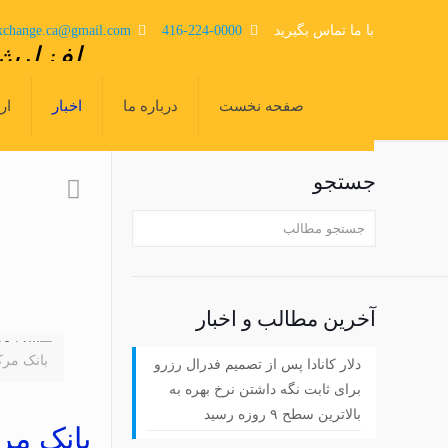
با ما تماس بگیرید
416-224-0000
xchange.ca@gmail.com
افزایش 
صفحه اصلی
صفحه نخست
درباره ما
اخبار
ار
جستجو
آخرین مطالب و اخبار
بانک مرکزی
دلار کانادا پس از تصمیم فدرال رزرو
برای ثابت نگه داشتن نرخ بهره به
بالاترین سطح ۹ روزه رسید
بانک مرک