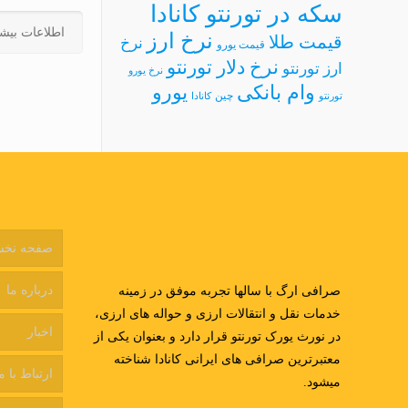
سکه در تورنتو کانادا
اطلاعات بیشت
نرخ ارز
قیمت طلا
نرخ
قیمت یورو
نرخ دلار تورنتو
ارز تورنتو
نرخ یورو
وام بانکی
یورو
چین
تورنتو
کانادا
صفحه نخ
درباره ما
صرافی ارگ با سالها تجربه موفق در زمینه
خدمات نقل و انتقالات ارزی و حواله های ارزی،
اخبار
در نورث یورک تورنتو قرار دارد و بعنوان یکی از
معتبرترین صرافی های ایرانی کانادا شناخته
ارتباط با م
میشود.