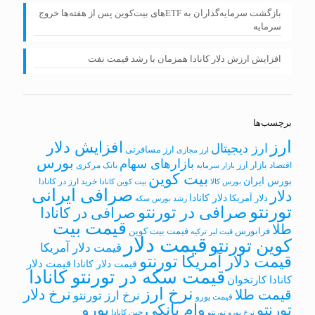
بازگشت سرمایه‌گذاران به ETFهای بیت‌کوین پس از هفته‌ها خروج
سرمایه
افزایش ارزش دلار کانادا همزمان با رشد قیمت نفت
برچسب‌ها
ارز
افزایش دلار
ارز دیجیتال
ارز مسافرتی
ارز مجازی
بورس
بازارهای سهام
بازار ارز
اقتصاد
بانک مرکزی
بازار سرمایه
بیت کوین
بورس ایران
خرید ارز در کانادا
بورس کالا
بیت کوین کانادا
صرافی ایرانی
دلار
دلار کانادا
دلار آمریکا
رشد بورس
سکه
تورنتو
صرافی در تورنتو
صرافی در کانادا
قیمت بیت
طلا
فرابورس
قیمت بیت کوین
قیت لیر ترکیه
قیمت دلار
کوین تورنتو
قیمت دلار آمریکا
قیمت دلار آمریکا تورنتو
قیمت دلار
قیمت دلار کانادا
قیمت سکه در تورنتو کانادا
کانادا کارتخوان
نرخ ارز
نرخ دلار
قیمت طلا
نرخ ارز تورنتو
قیمت یورو
وام بانکی
یورو
تورنتو
چین
نرخ یورو تورنتو
کانادا