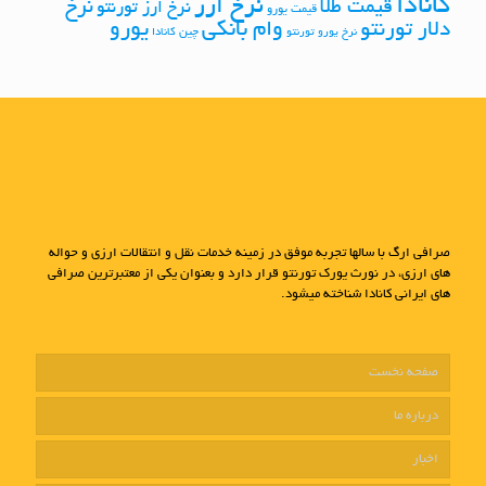
کانادا
نرخ ارز
نرخ
قیمت طلا
نرخ ارز تورنتو
قیمت یورو
وام بانکی
یورو
دلار تورنتو
چین
نرخ یورو تورنتو
کانادا
صرافی ارگ با سالها تجربه موفق در زمینه خدمات نقل و انتقالات ارزی و حواله
های ارزی، در نورث یورک تورنتو قرار دارد و بعنوان یکی از معتبرترین صرافی
های ایرانی کانادا شناخته میشود.
صفحه نخست
درباره ما
اخبار