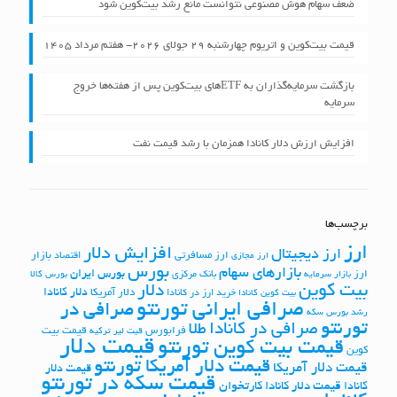
ضعف سهام هوش مصنوعی نتوانست مانع رشد بیت‌کوین شود
قیمت بیت‌کوین و اتریوم چهارشنبه ۲۹ جولای ۲۰۲۶- هفتم مرداد ۱۴۰۵
بازگشت سرمایه‌گذاران به ETFهای بیت‌کوین پس از هفته‌ها خروج
سرمایه
افزایش ارزش دلار کانادا همزمان با رشد قیمت نفت
برچسب‌ها
ارز
افزایش دلار
ارز دیجیتال
ارز مسافرتی
بازار
اقتصاد
ارز مجازی
بورس
بازارهای سهام
بورس ایران
ارز
بانک مرکزی
بازار سرمایه
بورس کالا
بیت کوین
دلار
دلار کانادا
دلار آمریکا
خرید ارز در کانادا
بیت کوین کانادا
صرافی ایرانی تورنتو
صرافی در
رشد بورس
سکه
تورنتو
صرافی در کانادا
طلا
فرابورس
قیمت بیت
قیت لیر ترکیه
قیمت دلار
قیمت بیت کوین تورنتو
کوین
قیمت دلار آمریکا تورنتو
قیمت دلار آمریکا
قیمت دلار
قیمت سکه در تورنتو
کانادا
قیمت دلار کانادا کارتخوان